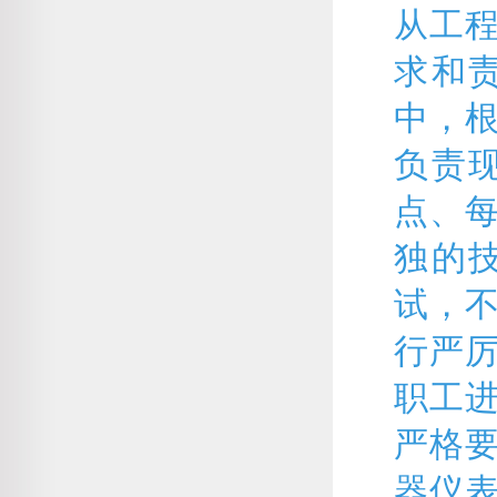
从工
求和
中，
负责
点、
独的
试，
行严
职工进
严格
器仪